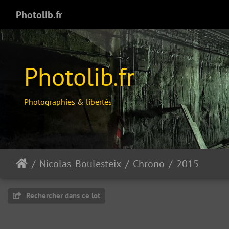
Photolib.fr
Photolib.fr
Photographies & libertés
07
Nicolas_Boulesteix
Chrono
2015
36 photos
Rechercher dans ce lot