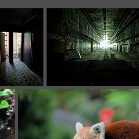
08
1 photo
10