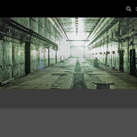
04
09
44 photos
1 photo