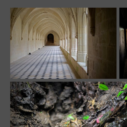
12
1 photo
11