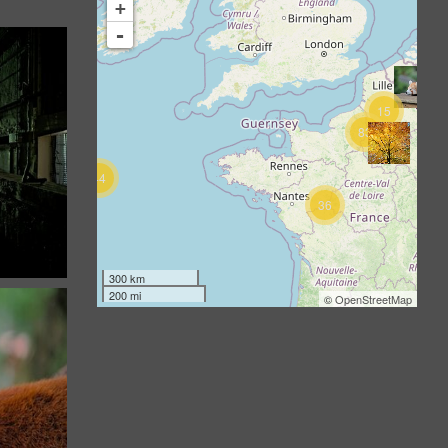
+
-
15
83
44
36
300 km
200 mi
©
OpenStreetMap