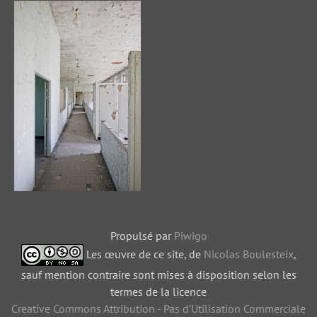
Propulsé par
Piwigo
Les œuvre de ce site, de
Nicolas Boulesteix
,
sauf mention contraire sont mises à disposition selon les
termes de la licence
Creative Commons Attribution - Pas d’Utilisation Commerciale