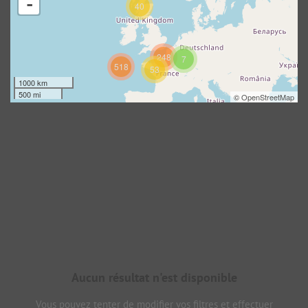
-
40
248
7
518
53
1000 km
500 mi
©
OpenStreetMap
Aucun résultat n'est disponible
Vous pouvez tenter de modifier vos filtres et effectuer