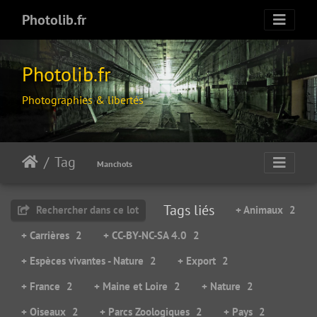
Photolib.fr
Photolib.fr
Photographies & libertés
Tag
Manchots
Tags liés
Rechercher dans ce lot
+ Animaux
2
+ Carrières
2
+ CC-BY-NC-SA 4.0
2
+ Espèces vivantes - Nature
2
+ Export
2
+ France
2
+ Maine et Loire
2
+ Nature
2
+ Oiseaux
2
+ Parcs Zoologiques
2
+ Pays
2