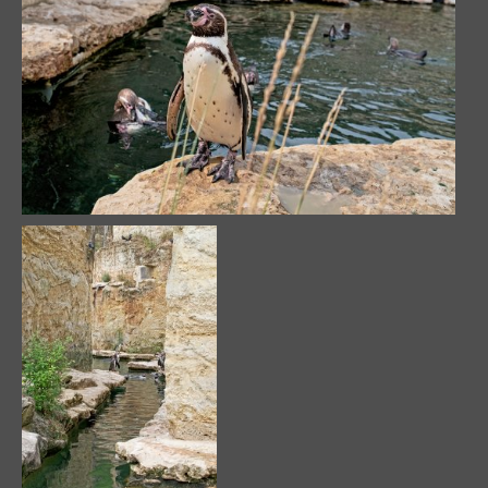
Manchots de Humboldt
et canyon dans la
grande volière
68005 visites