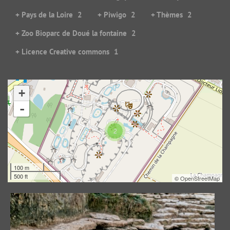
+ Pays de la Loire
2
+ Piwigo
2
+ Thèmes
2
+ Zoo Bioparc de Doué la fontaine
2
+ Licence Creative commons
1
+
Manchots de Humboldt
-
49965 visites
2
100 m
500 ft
©
OpenStreetMap