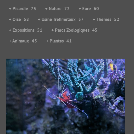
Les moustaches de la crevette
+ Picardie
75
+ Nature
72
+ Eure
60
50637 visites
+ Oise
58
+ Usine Tréfimétaux
57
+ Thèmes
52
+ Expositions
51
+ Parcs Zoologiques
45
+ Animaux
43
+ Plantes
41
Maelström
Nausicaa - entrée vers un monde
86607 visites
sous marin…
50569 visites