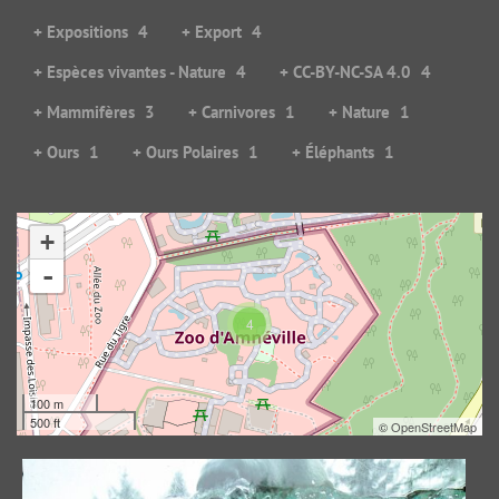
+ Expositions
4
+ Export
4
+ Espèces vivantes - Nature
4
+ CC-BY-NC-SA 4.0
4
+ Mammifères
3
+ Carnivores
1
+ Nature
1
+ Ours
1
+ Ours Polaires
1
+ Éléphants
1
+
Eaux polaires
-
107157 visites
4
100 m
500 ft
©
OpenStreetMap