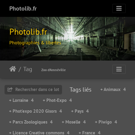
Photolib.fr
Photolib.fr
Photographies & libertés
Tag
Zoo d'Amnéville
Tags liés
Rechercher dans ce lot
+ Animaux
4
+ Lorraine
4
+ Phot-Expo
4
+ Phot'expo 2020 Gisors
4
+ Pays
4
+ Parcs Zoologiques
4
+ Moselle
4
+ Piwigo
4
+ Licence Creative commons
4
+ France
4