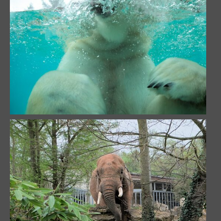
L'élégance de l'éléphant
67752 visites
Seigneur de la cascade
62846 visites