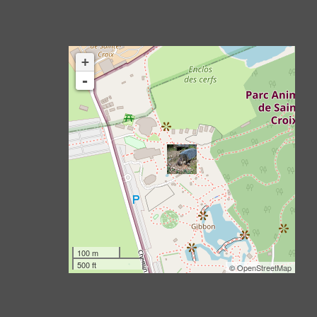
+
-
100 m
500 ft
©
OpenStreetMap