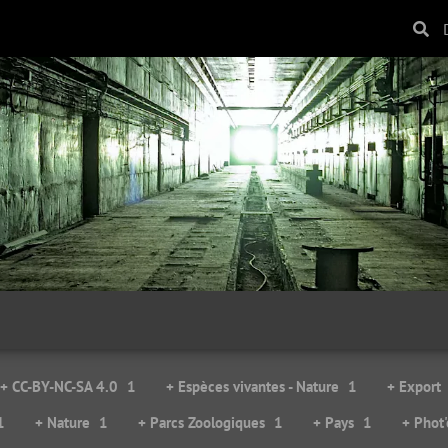
+ CC-BY-NC-SA 4.0
1
+ Espèces vivantes - Nature
1
+ Export
1
+ Nature
1
+ Parcs Zoologiques
1
+ Pays
1
+ Phot