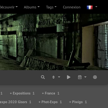
Découvrir
Albums
Tags
Connexion
1
+ Expositions
1
+ France
1
'expo 2020 Gisors
1
+ Phot-Expo
1
+ Piwigo
1