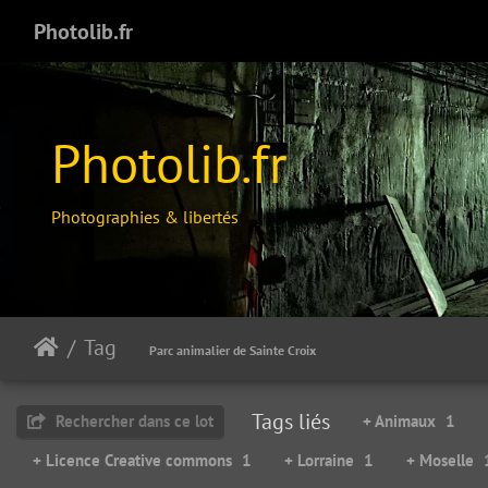
Photolib.fr
Photolib.fr
Photographies & libertés
Tag
Parc animalier de Sainte Croix
Petit déjeuner sur l'herbe
62693 visites
Tags liés
Rechercher dans ce lot
+ Animaux
1
+ Licence Creative commons
1
+ Lorraine
1
+ Moselle