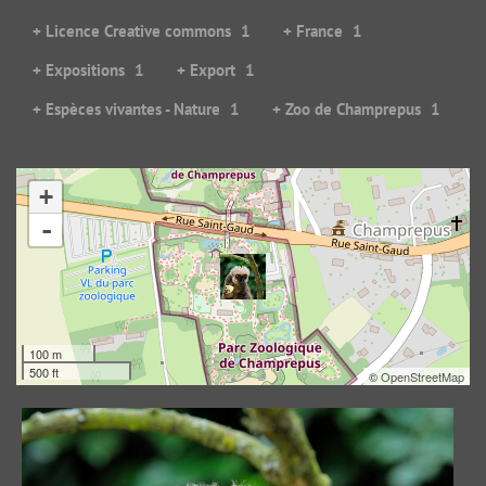
+ Licence Creative commons
1
+ France
1
+ Expositions
1
+ Export
1
+ Espèces vivantes - Nature
1
+ Zoo de Champrepus
1
+
Les yeux plus grand que la bouche
-
91478 visites
100 m
500 ft
©
OpenStreetMap