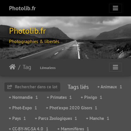
Photolib.fr
Photolib.fr
Photographies & libertés
Tag
Lémuriens
Tags liés
Rechercher dans ce lot
+ Animaux
1
+ Normandie
1
+ Primates
1
+ Piwigo
1
+ Phot-Expo
1
+ Phot'expo 2020 Gisors
1
+ Pays
1
+ Parcs Zoologiques
1
+ Manche
1
+ CC-BY-NC-SA 4.0
1
+ Mammifères
1