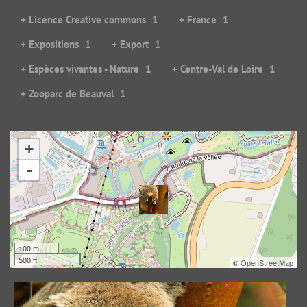
+ Licence Creative commons
1
+ France
1
+ Expositions
1
+ Export
1
+ Espèces vivantes - Nature
1
+ Centre-Val de Loire
1
+ Zooparc de Beauval
1
+
Le rêve du koala
-
83516 visites
100 m
500 ft
©
OpenStreetMap