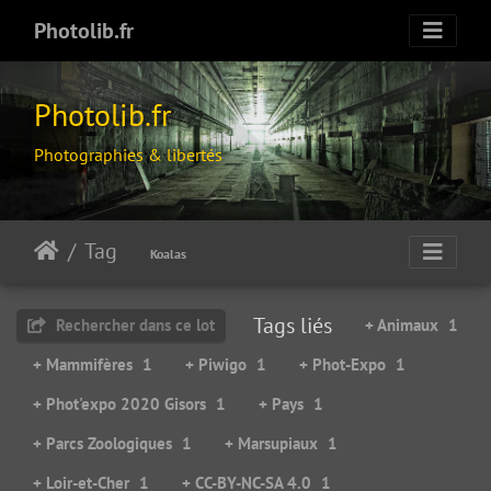
Photolib.fr
Photolib.fr
Photographies & libertés
Tag
Koalas
Tags liés
Rechercher dans ce lot
+ Animaux
1
+ Mammifères
1
+ Piwigo
1
+ Phot-Expo
1
+ Phot'expo 2020 Gisors
1
+ Pays
1
+ Parcs Zoologiques
1
+ Marsupiaux
1
+ Loir-et-Cher
1
+ CC-BY-NC-SA 4.0
1