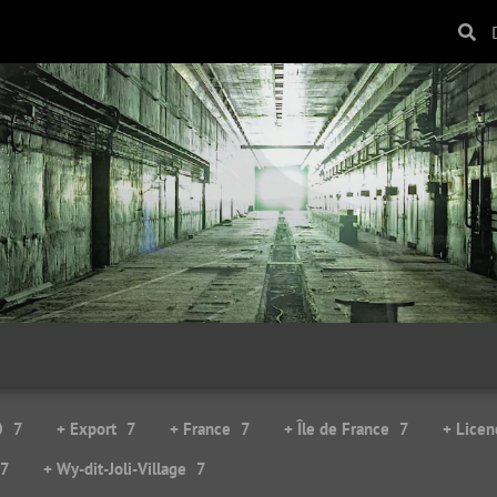
Come in
Heather invaders
19263 visites
19967 visites
0
7
+ Export
7
+ France
7
+ Île de France
7
+ Lice
7
+ Wy-dit-Joli-Village
7