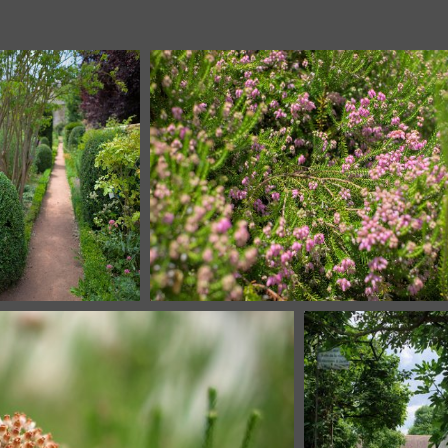
Like a fireworks
Long exit w
19164 visites
19775 visit