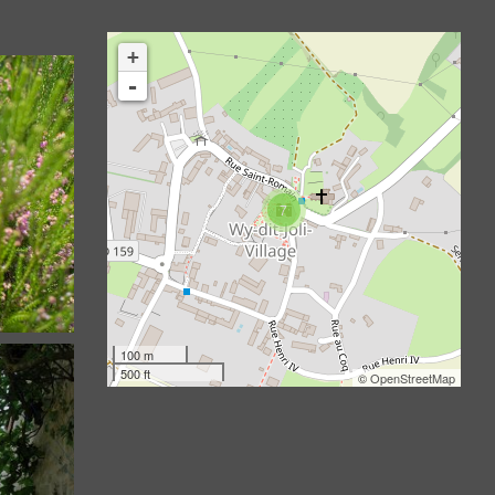
+
-
ay
es
7
100 m
500 ft
©
OpenStreetMap