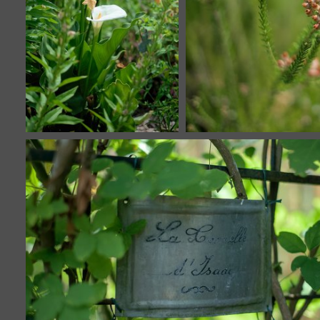
Quiet place
19545 visites