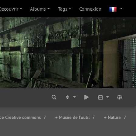
Découvrir
Albums
Tags
Connexion
nce Creative commons
7
+ Musée de l'outil
7
+ Nature
7