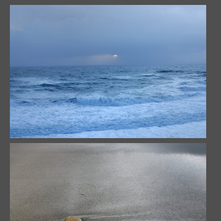
Tracée à marée basse
22637 visites
Vers la tempête…
20702 visites