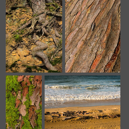
Vu du ciel
Horizons nuageux
14967 visites
17610 visites
Moutons dans la tempête
18248 visites