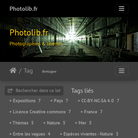
Photolib.fr
Photolib.fr
Photographies & libertés
Tag
Bretagne
Tags liés
Rechercher dans ce lot
+ Expositions
7
+ Pays
7
+ CC-BY-NC-SA 4.0
7
+ Licence Creative commons
7
+ France
7
+ Thèmes
5
+ Nature
5
+ Mer
5
+ Entre les vagues
4
+ Espèces vivantes - Nature
3