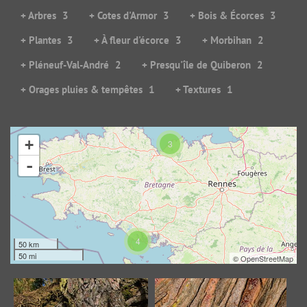
+ Arbres
3
+ Cotes d'Armor
3
+ Bois & Écorces
3
+ Plantes
3
+ À fleur d'écorce
3
+ Morbihan
2
+ Pléneuf-Val-André
2
+ Presqu'île de Quiberon
2
+ Orages pluies & tempêtes
1
+ Textures
1
+
3
Les racines à l’air
UN abri dans la tempête
-
15433 visites
45223 visites
4
50 km
50 mi
©
OpenStreetMap