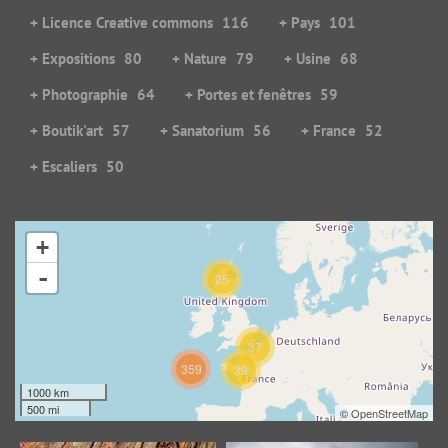
+ Licence Creative commons
116
+ Pays
101
+ Expositions
80
+ Nature
79
+ Usine
68
+ Photographie
64
+ Portes et fenêtres
59
+ Boutik'art
57
+ Sanatorium
56
+ France
52
+ Escaliers
50
+
UN abri dans la tempête
Asymétrie tempétueuse…
-
25
45278 visits
18897 visits
37
359
39
1000 km
500 mi
©
OpenStreetMap