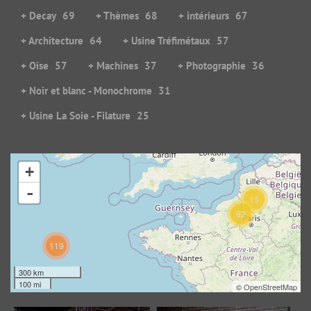
+ Decay
69
+ Thèmes
68
+ intérieurs
67
+ Architecture
64
+ Usine Tréfimétaux
57
+ Oise
57
+ Machines
37
+ Photographie
36
+ Noir et blanc - Monochrome
31
+ Usine La Soie - Filature
25
+
15 tonnes
A way of light
-
15
25503 visites
25434 visites
82
119
300 km
100 mi
©
OpenStreetMap