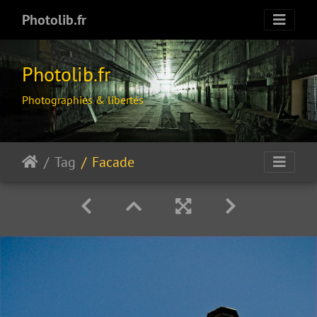
Photolib.fr
Photolib.fr
Photographies & libertés
Tag
Facade