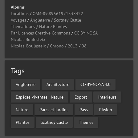
Albums
Locations
/
OSM-89.89561971338422
Voyages
/
Angleterre
/
Scotney Castle
Thématiques
/
Nature Plantes
Par Licences Creative Commons
/
CC-BY-NC-SA
Nicolas Boulesteix
Nicolas_Boulesteix
/
Chrono
/
2013
/
08
Tags
Angleterre
Architecture
CC-BY-NC-SA 4.0
Espèces vivantes - Nature
Export
intérieurs
Nature
Parcs et jardins
Pays
Piwigo
Plantes
Scotney Castle
Thèmes