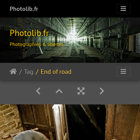
Photolib.fr
Photolib.fr
Photographies & libertés
Tag
End of road