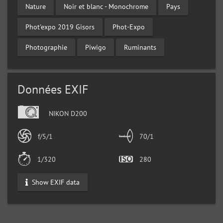
Nature
Noir et blanc - Monochrome
Pays
Phot'expo 2019 Gisors
Phot-Expo
Photographie
Piwigo
Ruminants
Données EXIF
NIKON D200
f/5/1
70/1
1/320
280
Show EXIF data