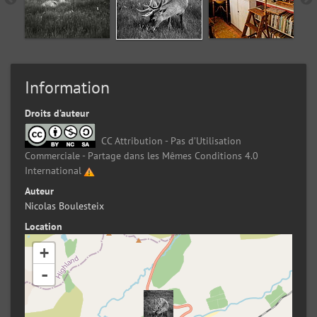
Information
Droits d’auteur
CC Attribution - Pas d’Utilisation
Commerciale - Partage dans les Mêmes Conditions 4.0
International
Auteur
Nicolas Boulesteix
Location
+
-