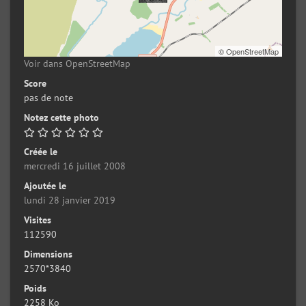
©
OpenStreetMap
Voir dans OpenStreetMap
Score
pas de note
Notez cette photo
Créée le
mercredi 16 juillet 2008
Ajoutée le
lundi 28 janvier 2019
Visites
112590
Dimensions
2570*3840
Poids
2258 Ko