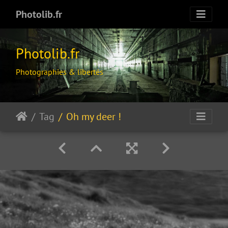
Photolib.fr
Photolib.fr
Photographies & libertés
Tag
Oh my deer !