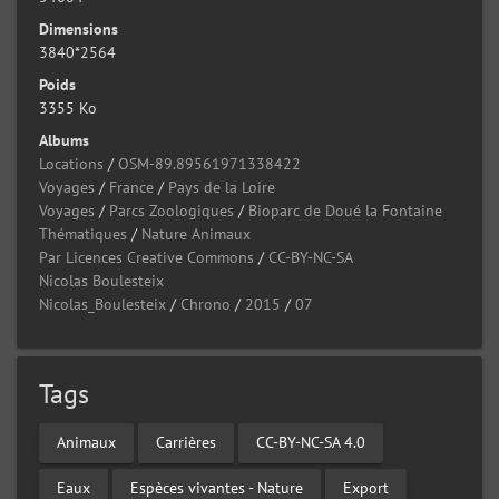
Dimensions
3840*2564
Poids
3355 Ko
Albums
Locations
/
OSM-89.89561971338422
Voyages
/
France
/
Pays de la Loire
Voyages
/
Parcs Zoologiques
/
Bioparc de Doué la Fontaine
Thématiques
/
Nature Animaux
Par Licences Creative Commons
/
CC-BY-NC-SA
Nicolas Boulesteix
Nicolas_Boulesteix
/
Chrono
/
2015
/
07
Tags
Animaux
Carrières
CC-BY-NC-SA 4.0
Eaux
Espèces vivantes - Nature
Export