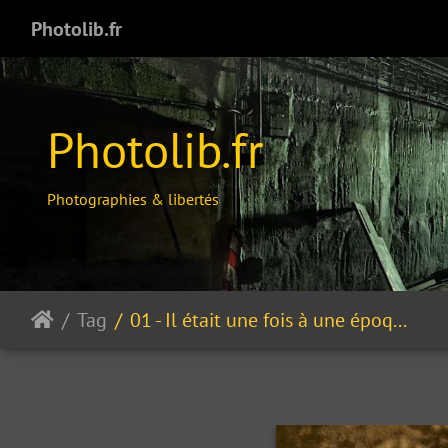
Photolib.fr
Photolib.fr
Photographies & libertés
Tag
01 - Il était une fois à une époque fort fort lointaine...