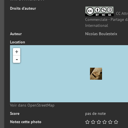
Droits d’auteur
CC Attr
Commerciale - Partage d
International
Auteur
Nicolas Boulesteix
Location
+
-
Voir dans OpenStreetMap
Score
pas de note
Notez cette photo