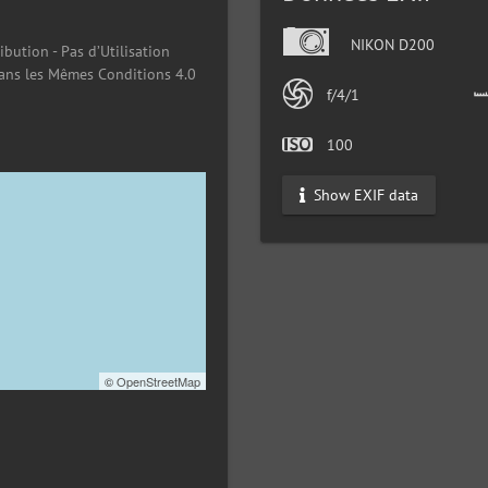
NIKON D200
ibution - Pas d’Utilisation
ans les Mêmes Conditions 4.0
f/4/1
100
Show EXIF data
©
OpenStreetMap