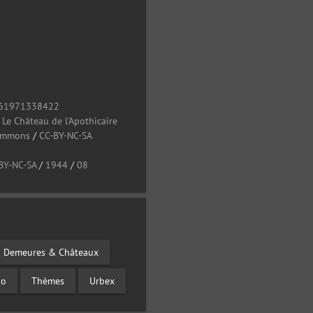
61971338422
/
Le Château de l'Apothicaire
Commons
/
CC-BY-NC-SA
BY-NC-SA
/
1944
/
08
Demeures & Châteaux
go
Thèmes
Urbex