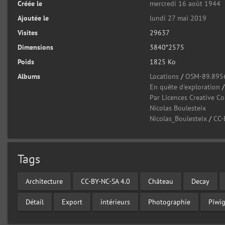
Créée le
mercredi 16 août 1944
Ajoutée le
lundi 27 mai 2019
Visites
29637
Dimensions
3840*2575
Poids
1825 Ko
Albums
Locations
/
OSM-89.895
En quête d'exploration
Par Licences Creative 
Nicolas Boulesteix
Nicolas_Boulesteix
/
CC-
Tags
Architecture
CC-BY-NC-SA 4.0
Château
Decay
Détail
Export
intérieurs
Photographie
Piwi