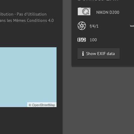
NIKON D200
ibution - Pas d’Utilisation
ans les Mêmes Conditions 4.0
f/4/1
100
Show EXIF data
©
OpenStreetMap