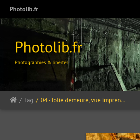
Photolib.fr
Photolib.fr
Photographies & libertés
Tag
04 - Jolie demeure, vue imprenable, quelques travaux d'électrici