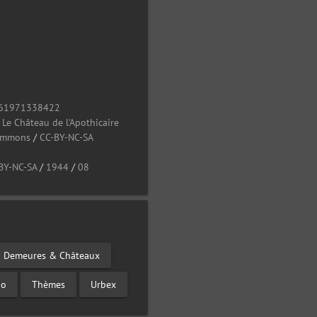
61971338422
/
Le Château de l'Apothicaire
Commons
/
CC-BY-NC-SA
BY-NC-SA
/
1944
/
08
Demeures & Châteaux
go
Thèmes
Urbex