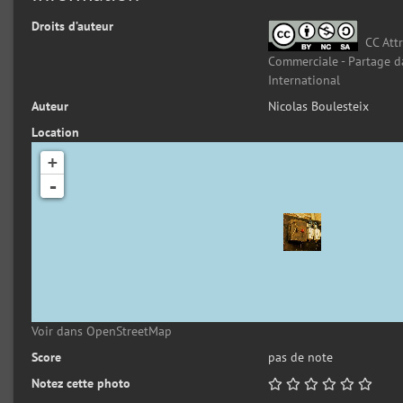
Droits d’auteur
CC Attr
Commerciale - Partage d
International
Auteur
Nicolas Boulesteix
Location
+
-
Voir dans OpenStreetMap
Score
pas de note
Notez cette photo