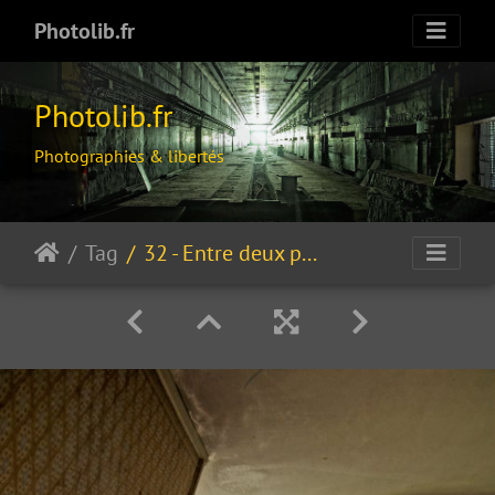
Photolib.fr
Photolib.fr
Photographies & libertés
Tag
32 - Entre deux portes