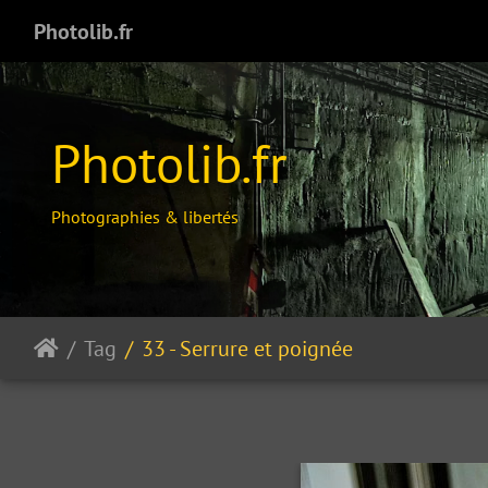
Photolib.fr
Photolib.fr
Photographies & libertés
Tag
33 - Serrure et poignée