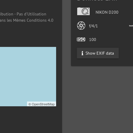
NIKON D200
ibution - Pas d’Utilisation
ans les Mêmes Conditions 4.0
f/4/1
100
Show EXIF data
©
OpenStreetMap