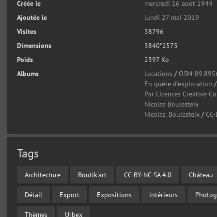
Créée le
mercredi 16 août 1944
Ajoutée le
lundi 27 mai 2019
Visites
38796
Dimensions
3840*2575
Poids
2397 Ko
Albums
Locations
/
OSM-89.895
En quête d'exploration
Par Licences Creative 
Nicolas Boulesteix
Nicolas_Boulesteix
/
CC-
Tags
Architecture
Boutik'art
CC-BY-NC-SA 4.0
Château
Détail
Export
Expositions
intérieurs
Photog
Thèmes
Urbex