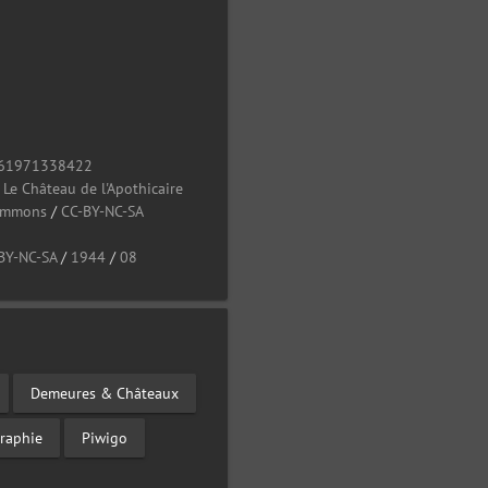
61971338422
/
Le Château de l'Apothicaire
Commons
/
CC-BY-NC-SA
BY-NC-SA
/
1944
/
08
Demeures & Châteaux
raphie
Piwigo