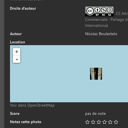
Droits d’auteur
CC Attr
Commerciale - Partage d
International
Auteur
Nicolas Boulesteix
Location
+
-
Voir dans OpenStreetMap
Score
pas de note
Notez cette photo