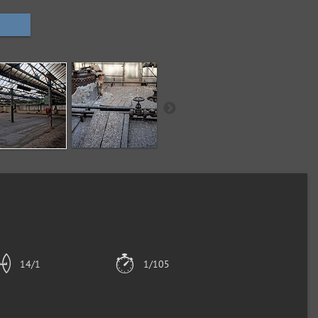
14/1
1/105