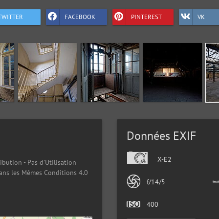
TWITTER
FACEBOOK
PINTEREST
VK
Données EXIF
X-E2
ibution - Pas d’Utilisation
ans les Mêmes Conditions 4.0
f/14/5
400