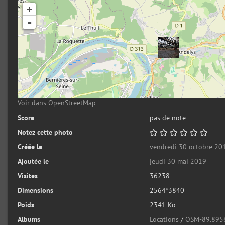
+
-
Voir dans OpenStreetMap
Score
pas de note
Notez cette photo
Créée le
vendredi 30 octobre 20
Ajoutée le
jeudi 30 mai 2019
Visites
36238
Dimensions
2564*3840
Poids
2341 Ko
Albums
Locations
/
OSM-89.895