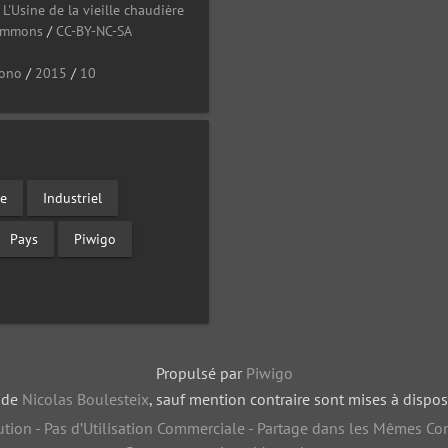
/
L'Usine de la vieille chaudière
Commons
/
CC-BY-NC-SA
ono
/
2015
/
10
ce
Industriel
Pays
Piwigo
Propulsé par
Piwigo
, de
Nicolas Boulesteix
, sauf mention contraire sont mises à dispos
tion - Pas d’Utilisation Commerciale - Partage dans les Mêmes Con