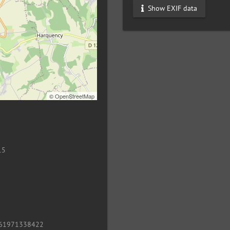
Show EXIF data
©
OpenStreetMap
15
61971338422