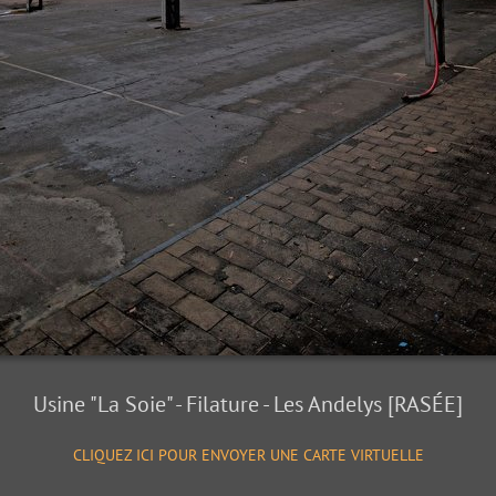
Usine "La Soie" - Filature - Les Andelys [RASÉE]
CLIQUEZ ICI POUR ENVOYER UNE CARTE VIRTUELLE