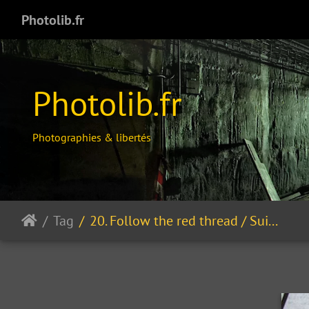
Photolib.fr
Photolib.fr
Photographies & libertés
Tag
20. Follow the red thread / Suivre le fil rouge