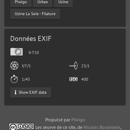
Piwigo
Urbex
Usine
Usine La Soie - Filature
Données EXIF
X-T10
f/7/5
23/1
1/45
400
Show EXIF data
Propulsé par
Piwigo
Les œuvre de ce site, de
Nicolas Boulesteix
,