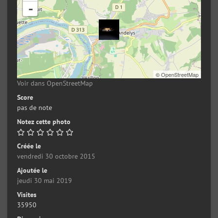
-
©
OpenStreetMap
Voir dans OpenStreetMap
Score
pas de note
Notez cette photo
Créée le
vendredi 30 octobre 2015
Ajoutée le
jeudi 30 mai 2019
Visites
35950