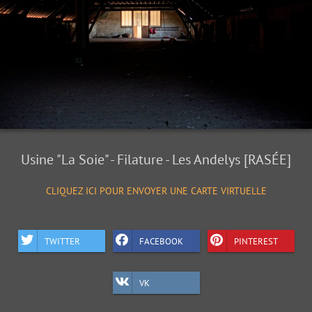
Usine "La Soie" - Filature - Les Andelys [RASÉE]
CLIQUEZ ICI POUR ENVOYER UNE CARTE VIRTUELLE
TWITTER
FACEBOOK
PINTEREST
VK