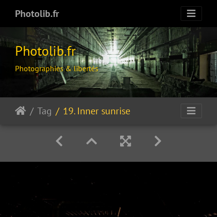
Photolib.fr
Photolib.fr
Photographies & libertés
Tag
19. Inner sunrise