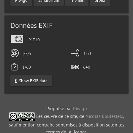
Piwigo
Sanatorium
Thèmes
Urbex
Données EXIF
X-T10
f/7/5
35/1
1/60
640
Show EXIF data
Propulsé par
Piwigo
Les œuvre de ce site, de
Nicolas Boulesteix
,
sauf mention contraire sont mises à disposition selon les
termes de la licence