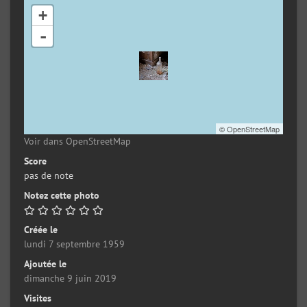
+
-
©
OpenStreetMap
Voir dans OpenStreetMap
Score
pas de note
Notez cette photo
Créée le
lundi 7 septembre 1959
Ajoutée le
dimanche 9 juin 2019
Visites