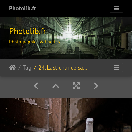
Photolib.fr
Photolib.fr
Photographies & libertés
Tag
24. Last chance saloon