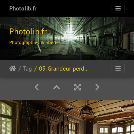
Photolib.fr
Photolib.fr
Photographies & libertés
Tag
03. Grandeur perdue