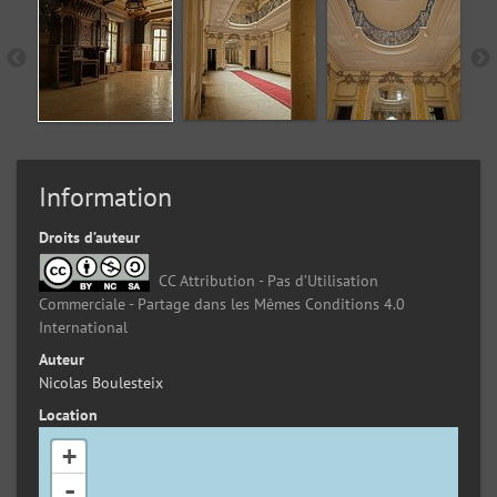
Information
Droits d’auteur
CC Attribution - Pas d’Utilisation
Commerciale - Partage dans les Mêmes Conditions 4.0
International
Auteur
Nicolas Boulesteix
Location
+
-