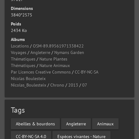
Dimensions
3840*2575
Poids
2434 Ko
Albums
Locations
/
OSM-89.89561971338422
Voyages
/
Angleterre
/
Nymans Garden
Thématiques
/
Nature Plantes
Thématiques
/
Nature Animaux
Par Licences Creative Commons
/
CC-BY-NC-SA
Nicolas Boulesteix
Nicolas_Boulesteix
/
Chrono
/
2013
/
07
Tags
Abeilles & bourdons
Angleterre
Animaux
CC-BY-NC-SA 4.0
Espèces vivantes - Nature