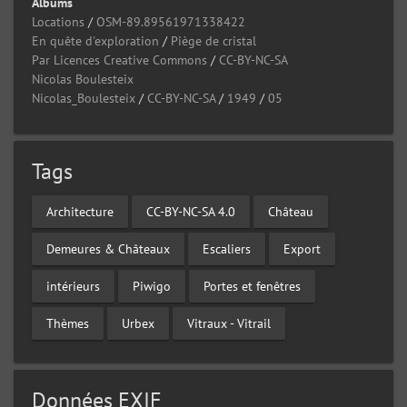
Albums
Locations
/
OSM-89.89561971338422
En quête d'exploration
/
Piège de cristal
Par Licences Creative Commons
/
CC-BY-NC-SA
Nicolas Boulesteix
Nicolas_Boulesteix
/
CC-BY-NC-SA
/
1949
/
05
Tags
Architecture
CC-BY-NC-SA 4.0
Château
Demeures & Châteaux
Escaliers
Export
intérieurs
Piwigo
Portes et fenêtres
Thèmes
Urbex
Vitraux - Vitrail
Données EXIF