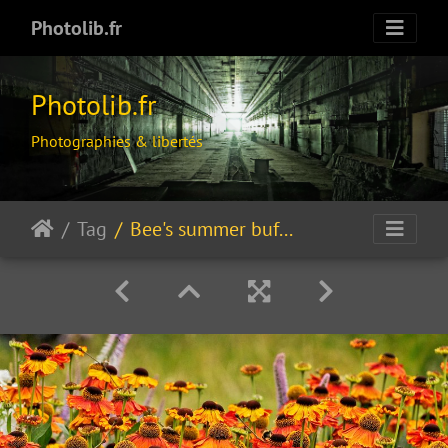
Photolib.fr
Photolib.fr
Photographies & libertés
Tag
Bee's summer buffet