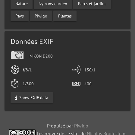
Nature
Nymans garden
Parcs et jardins
Pays
Piwigo
Plantes
Données EXIF
NIKON D200
f/8/1
150/1
1/500
400
Show EXIF data
Propulsé par
Piwigo
Les œuvre de ce site, de
Nicolas Boulesteix
,