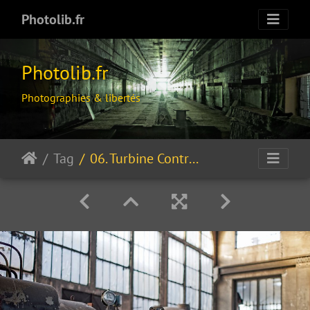
Photolib.fr
Photolib.fr
Photographies & libertés
Tag
06. Turbine Controls