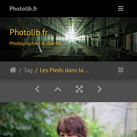
Photolib.fr
Photolib.fr
Photographies & libertés
Tag
Les Pieds dans la PousSière