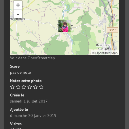
+
-
©
OpenStreetMap
Voir dans OpenStreetMap
Score
pas de note
Notez cette photo
Créée le
samedi 1 juillet 2017
Ajoutée le
dimanche 20 janvier 2019
Visites