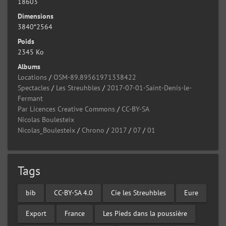
18603
Dimensions
3840*2564
Poids
2345 Ko
Albums
Locations
/
OSM-89.89561971338422
Spectacles
/
Les Streuhbles
/
2017-07-01-Saint-Denis-le-
Fermant
Par Licences Creative Commons
/
CC-BY-SA
Nicolas Boulesteix
Nicolas_Boulesteix
/
Chrono
/
2017
/
07
/
01
Tags
bib
CC-BY-SA 4.0
Cie les Streuhbles
Eure
Export
France
Les Pieds dans la poussière