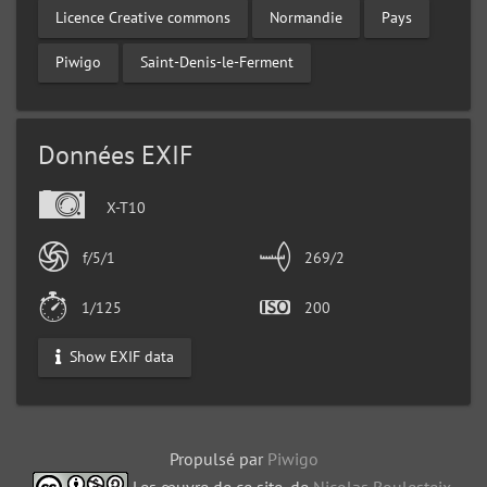
Licence Creative commons
Normandie
Pays
Piwigo
Saint-Denis-le-Ferment
Données EXIF
X-T10
f/5/1
269/2
1/125
200
Show EXIF data
Propulsé par
Piwigo
Les œuvre de ce site, de
Nicolas Boulesteix
,