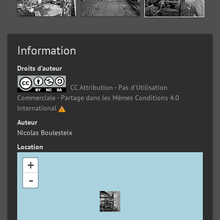
Information
Droits d’auteur
CC Attribution - Pas d’Utilisation
Commerciale - Partage dans les Mêmes Conditions 4.0
International
Auteur
Nicolas Boulesteix
Location
+
-