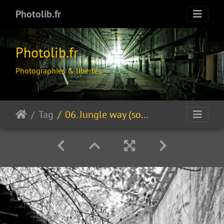
Photolib.fr
Photolib.fr
Photographies & libertés
Tag
06. Jungle way (soft version)