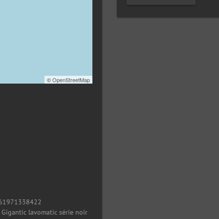
©
OpenStreetMap
61971338422
/
Gigantic lavomatic série noir