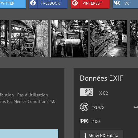
TWITTER
FACEBOOK
PINTEREST
VK
Données EXIF
X-E2
ibution - Pas d’Utilisation
ans les Mêmes Conditions 4.0
f/14/5
400
Show EXIF data