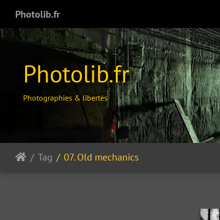
Photolib.fr
Photolib.fr
Photographies & libertés
Tag
07. Old mechanics