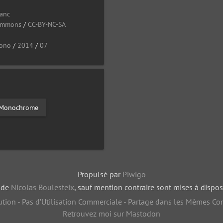
lanc
Commons
/
CC-BY-NC-SA
ono
/
2014
/
07
- Monochrome
Propulsé par
Piwigo
, de
Nicolas Boulesteix
, sauf mention contraire sont mises à dispos
tion - Pas d’Utilisation Commerciale - Partage dans les Mêmes Con
Retrouvez moi sur Mastodon