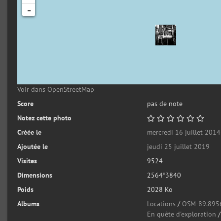
-
Voir dans OpenStreetMap
Score
pas de note
Notez cette photo
Créée le
mercredi 16 juillet 2014
Ajoutée le
jeudi 25 juillet 2019
Visites
9524
Dimensions
2564*3840
Poids
2028 Ko
Albums
Locations
/
OSM-89.895
En quête d'exploration