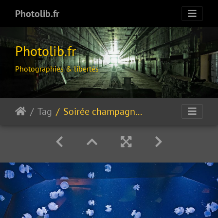
Photolib.fr
Photolib.fr
Photographies & libertés
Tag
Soirée champagne en apesanteur