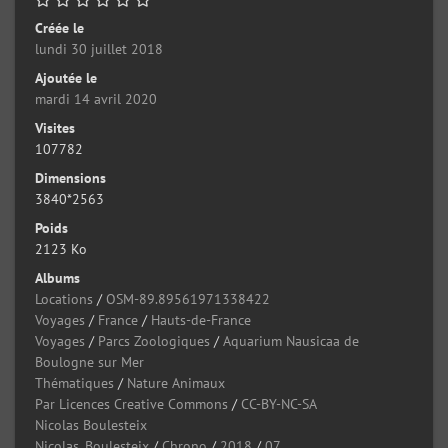
Créée le
lundi 30 juillet 2018
Ajoutée le
mardi 14 avril 2020
Visites
107782
Dimensions
3840*2563
Poids
2123 Ko
Albums
Locations
/
OSM-89.89561971338422
Voyages
/
France
/
Hauts-de-France
Voyages
/
Parcs Zoologiques
/
Aquarium Nausicaa de
Boulogne sur Mer
Thématiques
/
Nature Animaux
Par Licences Creative Commons
/
CC-BY-NC-SA
Nicolas Boulesteix
Nicolas_Boulesteix
/
Chrono
/
2018
/
07