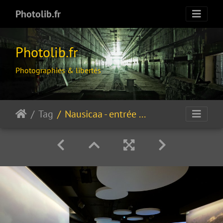
Photolib.fr
Photolib.fr
Photographies & libertés
Tag
Nausicaa - entrée vers un monde sous marin…