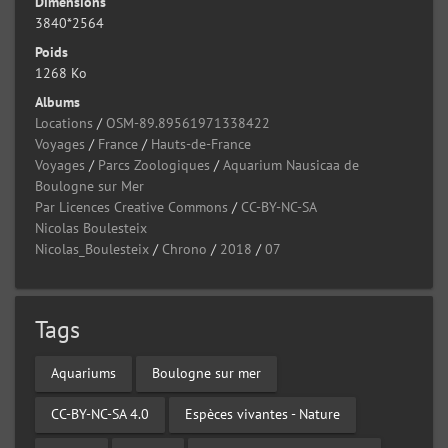
Dimensions
3840*2564
Poids
1268 Ko
Albums
Locations
/
OSM-89.89561971338422
Voyages
/
France
/
Hauts-de-France
Voyages
/
Parcs Zoologiques
/
Aquarium Nausicaa de
Boulogne sur Mer
Par Licences Creative Commons
/
CC-BY-NC-SA
Nicolas Boulesteix
Nicolas_Boulesteix
/
Chrono
/
2018
/
07
Tags
Aquariums
Boulogne sur mer
CC-BY-NC-SA 4.0
Espèces vivantes - Nature