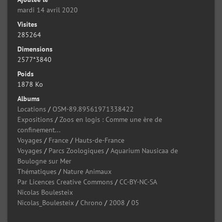
mardi 14 avril 2020
Visites
285264
Dimensions
2577*3840
Poids
1878 Ko
Albums
Locations
/
OSM-89.89561971338422
Expositions
/
Zoos en logis : Comme une ère de
confinement...
Voyages
/
France
/
Hauts-de-France
Voyages
/
Parcs Zoologiques
/
Aquarium Nausicaa de
Boulogne sur Mer
Thématiques
/
Nature Animaux
Par Licences Creative Commons
/
CC-BY-NC-SA
Nicolas Boulesteix
Nicolas_Boulesteix
/
Chrono
/
2008
/
05