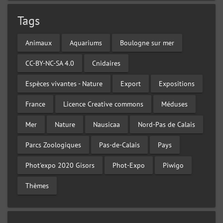
Tags
Animaux
Aquariums
Boulogne sur mer
CC-BY-NC-SA 4.0
Cnidaires
Espèces vivantes - Nature
Export
Expositions
France
Licence Creative commons
Méduses
Mer
Nature
Nausicaa
Nord-Pas de Calais
Parcs Zoologiques
Pas-de-Calais
Pays
Phot'expo 2020 Gisors
Phot-Expo
Piwigo
Thèmes