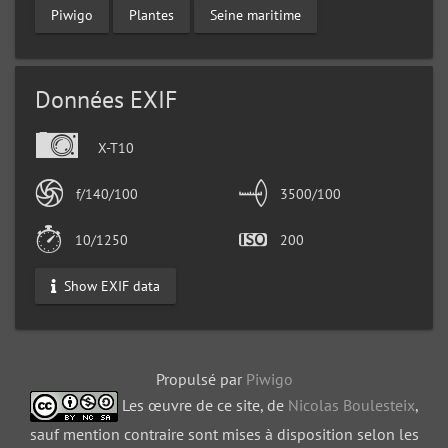
Piwigo
Plantes
Seine maritime
Données EXIF
X-T10
f/140/100
3500/100
10/1250
200
Show EXIF data
Propulsé par
Piwigo
Les œuvre de ce site, de
Nicolas Boulesteix
,
sauf mention contraire sont mises à disposition selon les