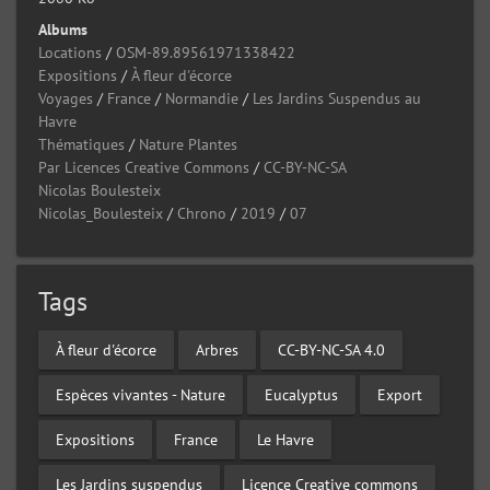
Albums
Locations
/
OSM-89.89561971338422
Expositions
/
À fleur d'écorce
Voyages
/
France
/
Normandie
/
Les Jardins Suspendus au
Havre
Thématiques
/
Nature Plantes
Par Licences Creative Commons
/
CC-BY-NC-SA
Nicolas Boulesteix
Nicolas_Boulesteix
/
Chrono
/
2019
/
07
Tags
À fleur d'écorce
Arbres
CC-BY-NC-SA 4.0
Espèces vivantes - Nature
Eucalyptus
Export
Expositions
France
Le Havre
Les Jardins suspendus
Licence Creative commons