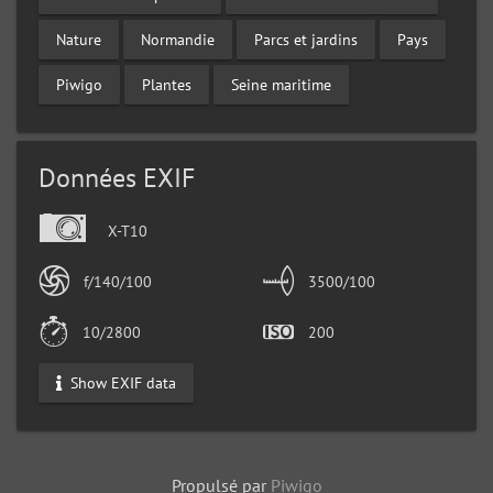
Nature
Normandie
Parcs et jardins
Pays
Piwigo
Plantes
Seine maritime
Données EXIF
X-T10
f/140/100
3500/100
10/2800
200
Show EXIF data
Propulsé par
Piwigo