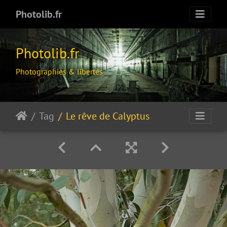
Photolib.fr
Photolib.fr
Photographies & libertés
Tag
Le rêve de Calyptus