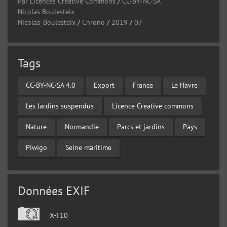
Par Licences Creative Commons
/
CC-BY-NC-SA
Nicolas Boulesteix
Nicolas_Boulesteix
/
Chrono
/
2019
/
07
Tags
CC-BY-NC-SA 4.0
Export
France
Le Havre
Les Jardins suspendus
Licence Creative commons
Nature
Normandie
Parcs et jardins
Pays
Piwigo
Seine maritime
Données EXIF
X-T10