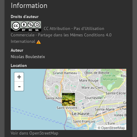
Information
Droits d’auteur
CC Attribution - Pas d’Utilisation
Commerciale - Partage dans les Mêmes Conditions 4.0
International
Auteur
Nicolas Boulesteix
Location
+
-
©
OpenStreetMap
Voir dans OpenStreetMap