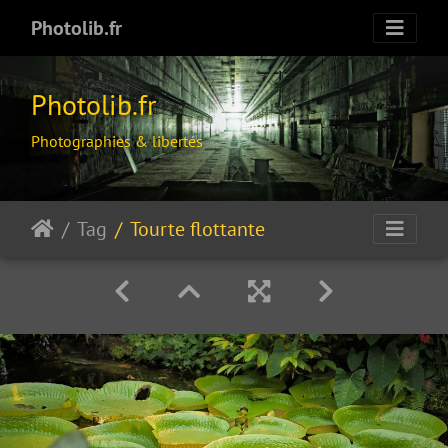
Photolib.fr
Photolib.fr
Photographies & libertés
Tag
Tourte flottante