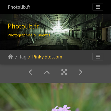
Photolib.fr
Photolib.fr
Photographies & libertés
Tag
Pinky blossom