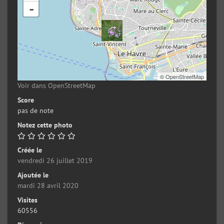
-
©
OpenStreetMap
Voir dans OpenStreetMap
Score
pas de note
Notez cette photo
Créée le
vendredi 26 juillet 2019
Ajoutée le
mardi 28 avril 2020
Visites
60556