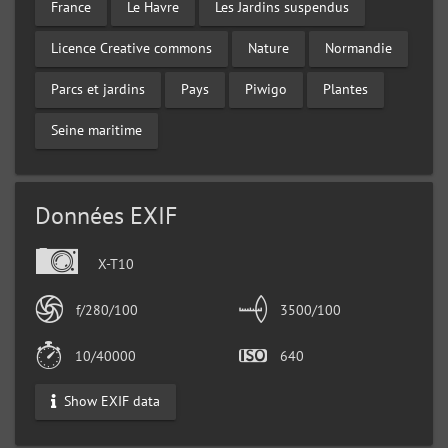
France
Le Havre
Les Jardins suspendus
Licence Creative commons
Nature
Normandie
Parcs et jardins
Pays
Piwigo
Plantes
Seine maritime
Données EXIF
X-T10
f/280/100
3500/100
10/40000
640
Show EXIF data