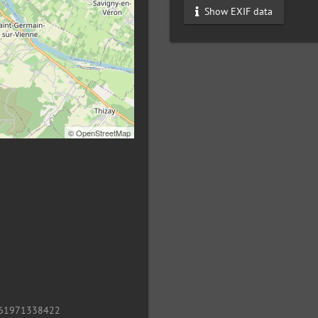
Show EXIF data
©
OpenStreetMap
61971338422