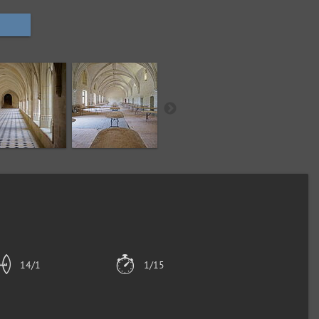
14/1
1/15