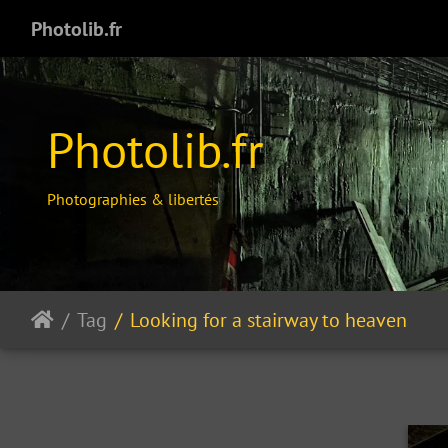
Photolib.fr
Photolib.fr
Photographies & libertés
Tag
Looking for a stairway to heaven