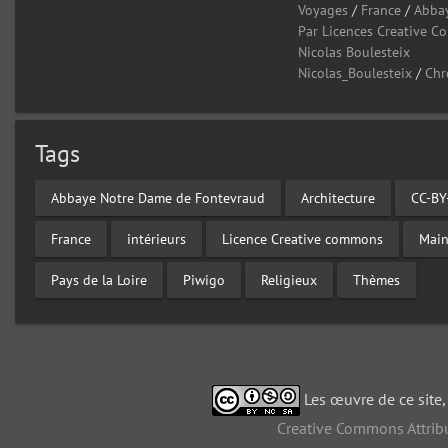
Voyages
/
France
/
Abba
Par Licences Creative 
Nicolas Boulesteix
Nicolas_Boulesteix
/
Chr
Tags
Abbaye Notre Dame de Fontevraud
Architecture
CC-BY
France
intérieurs
Licence Creative commons
Main
Pays de la Loire
Piwigo
Religieux
Thèmes
Les œuvre de ce site
Creative Commons Attribu