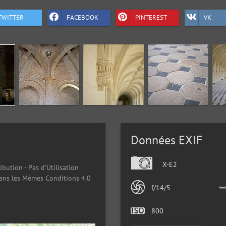
TWITTER
FACEBOOK
PINTEREST
VK
Données EXIF
X-E2
ibution - Pas d’Utilisation
ans les Mêmes Conditions 4.0
f/14/5
800