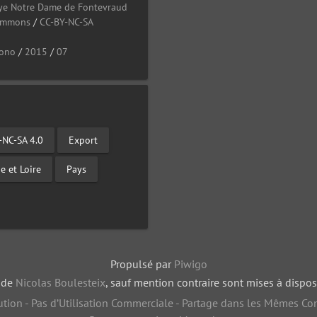
ye Notre Dame de Fontevraud
Commons
/
CC-BY-NC-SA
ono
/
2015
/
07
-NC-SA 4.0
Export
e et Loire
Pays
Propulsé par
Piwigo
, de
Nicolas Boulesteix
, sauf mention contraire sont mises à dispos
tion - Pas d’Utilisation Commerciale - Partage dans les Mêmes Con