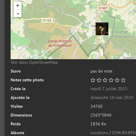
+
-
Voir dans OpenStreetMap
Score
pas de note
Notez cette photo
Créée le
mardi 7 juillet 2015
Ajoutée le
dimanche 10 mai 2020
Visites
24760
Dimensions
2563*3840
Poids
1836 Ko
Albums
Locations
/
OSM-89.895