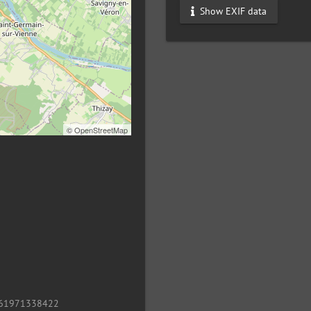
Show EXIF data
©
OpenStreetMap
61971338422