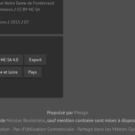
ye Notre Dame de Fontevraud
Commons
/
CC-BY-NC-SA
ono
/
2015
/
07
-NC-SA 4.0
Export
e et Loire
Pays
Propulsé par
Piwigo
, de
Nicolas Boulesteix
, sauf mention contraire sont mises à dispos
tion - Pas d’Utilisation Commerciale - Partage dans les Mêmes Con