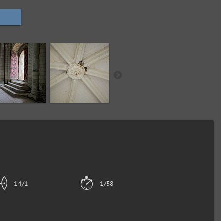
14/1
1/58