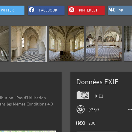
TWITTER
FACEBOOK
PINTEREST
VK
Données EXIF
X-E2
ibution - Pas d’Utilisation
ans les Mêmes Conditions 4.0
f/28/5
200