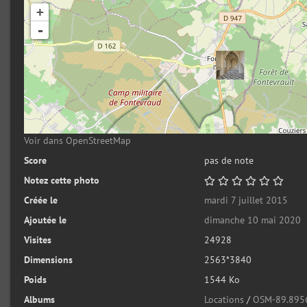
+
-
Voir dans OpenStreetMap
Score
pas de note
Notez cette photo
Créée le
mardi 7 juillet 2015
Ajoutée le
dimanche 10 mai 2020
Visites
24928
Dimensions
2563*3840
Poids
1544 Ko
Albums
Locations
/
OSM-89.895