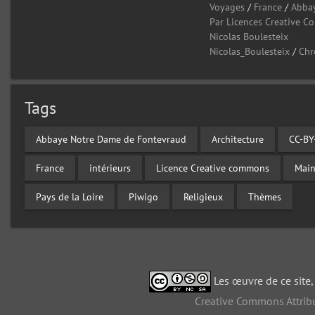
Voyages
/
France
/
Abba
Par Licences Creative 
Nicolas Boulesteix
Nicolas_Boulesteix
/
Chr
Tags
Abbaye Notre Dame de Fontevraud
Architecture
CC-BY
France
intérieurs
Licence Creative commons
Main
Pays de la Loire
Piwigo
Religieux
Thèmes
Les œuvre de ce site
Creative Commons Attribu