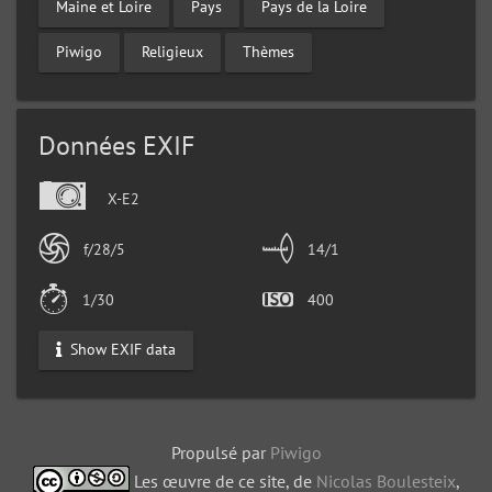
Maine et Loire
Pays
Pays de la Loire
Piwigo
Religieux
Thèmes
Données EXIF
X-E2
f/28/5
14/1
1/30
400
Show EXIF data
Propulsé par
Piwigo
Les œuvre de ce site, de
Nicolas Boulesteix
,