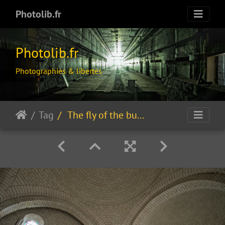
Photolib.fr
Photolib.fr
Photographies & libertés
Tag
The fly of the bumblebee