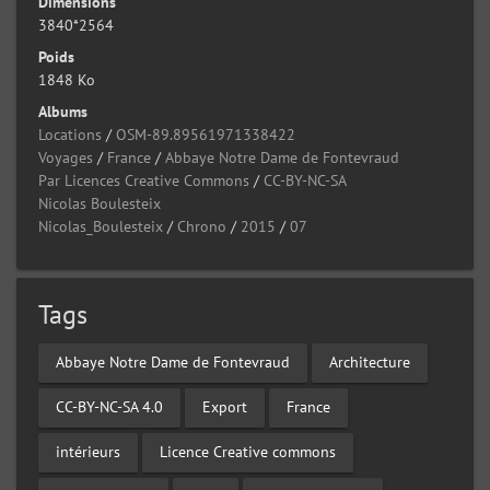
Dimensions
3840*2564
Poids
1848 Ko
Albums
Locations
/
OSM-89.89561971338422
Voyages
/
France
/
Abbaye Notre Dame de Fontevraud
Par Licences Creative Commons
/
CC-BY-NC-SA
Nicolas Boulesteix
Nicolas_Boulesteix
/
Chrono
/
2015
/
07
Tags
Abbaye Notre Dame de Fontevraud
Architecture
CC-BY-NC-SA 4.0
Export
France
intérieurs
Licence Creative commons