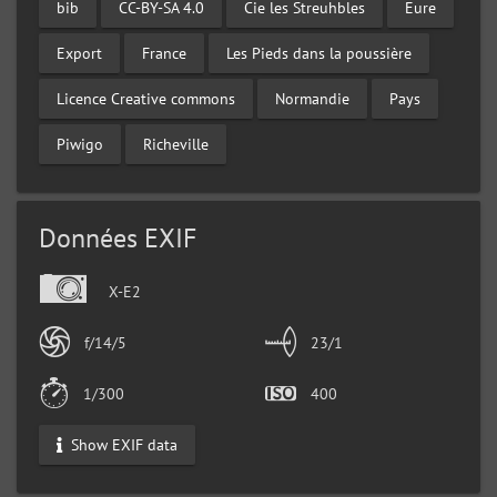
bib
CC-BY-SA 4.0
Cie les Streuhbles
Eure
Export
France
Les Pieds dans la poussière
Licence Creative commons
Normandie
Pays
Piwigo
Richeville
Données EXIF
X-E2
f/14/5
23/1
1/300
400
Show EXIF data