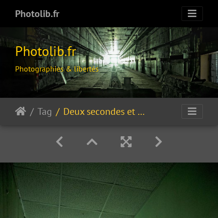
Photolib.fr
Photolib.fr
Photographies & libertés
Tag
Deux secondes et demie avant l'internement…