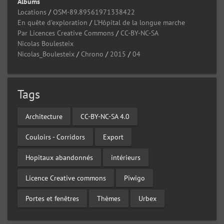
Albums
Locations
/
OSM-89.89561971338422
En quête d'exploration
/
L'Hôpital de la longue marche
Par Licences Creative Commons
/
CC-BY-NC-SA
Nicolas Boulesteix
Nicolas_Boulesteix
/
Chrono
/
2015
/
04
Tags
Architecture
CC-BY-NC-SA 4.0
Couloirs - Corridors
Export
Hopitaux abandonnés
intérieurs
Licence Creative commons
Piwigo
Portes et fenêtres
Thèmes
Urbex