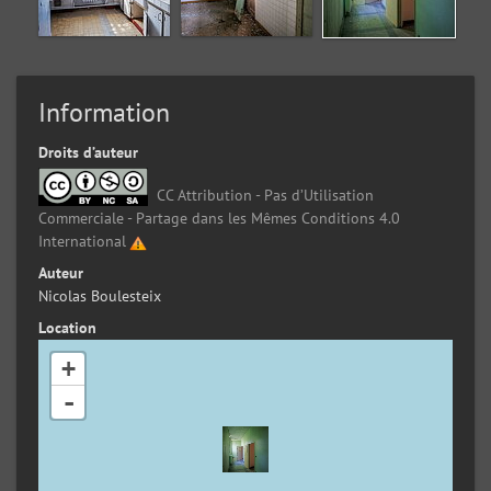
Information
Droits d’auteur
CC Attribution - Pas d’Utilisation
Commerciale - Partage dans les Mêmes Conditions 4.0
International
Auteur
Nicolas Boulesteix
Location
+
-