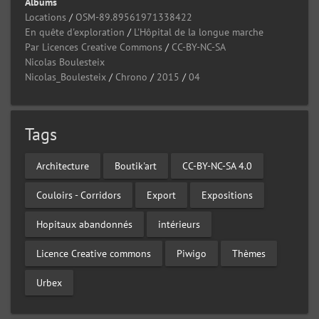
Albums
Locations
/
OSM-89.89561971338422
En quête d'exploration
/
L'Hôpital de la longue marche
Par Licences Creative Commons
/
CC-BY-NC-SA
Nicolas Boulesteix
Nicolas_Boulesteix
/
Chrono
/
2015
/
04
Tags
Architecture
Boutik'art
CC-BY-NC-SA 4.0
Couloirs - Corridors
Export
Expositions
Hopitaux abandonnés
intérieurs
Licence Creative commons
Piwigo
Thèmes
Urbex