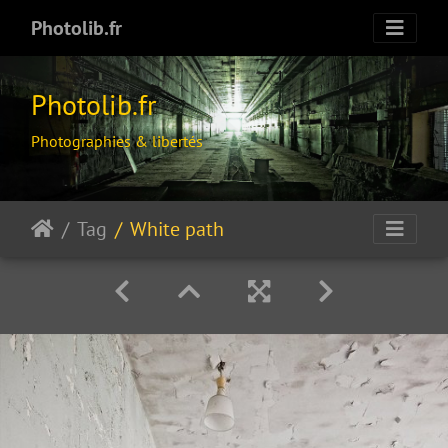
Photolib.fr
Photolib.fr
Photographies & libertés
Tag
White path