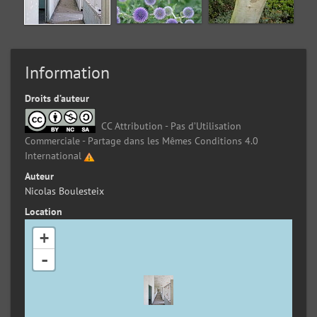
Information
Droits d’auteur
CC Attribution - Pas d’Utilisation
Commerciale - Partage dans les Mêmes Conditions 4.0
International
Auteur
Nicolas Boulesteix
Location
+
-