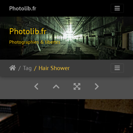
Photolib.fr
Photolib.fr
Photographies & libertés
Tag
Hair Shower