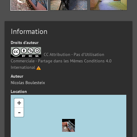
Information
Droits d’auteur
CC Attribution - Pas d’Utilisation
Commerciale - Partage dans les Mêmes Conditions 4.0
International
Auteur
Nicolas Boulesteix
Location
+
-