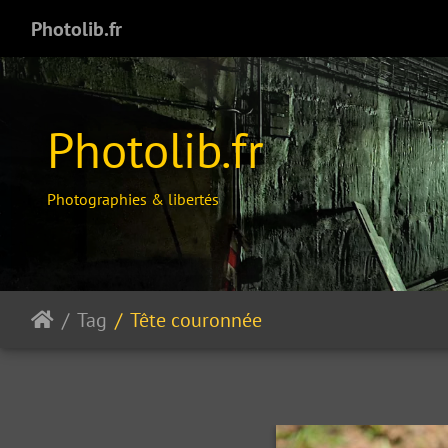
Photolib.fr
Photolib.fr
Photographies & libertés
Tag
Tête couronnée