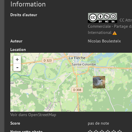
Information
Droits d’auteur
CC Attr
Commerciale - Partage d
International
Auteur
Nicolas Boulesteix
Location
+
-
Voir dans OpenStreetMap
Score
pas de note
Notez cette photo