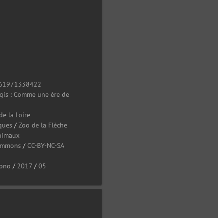
0
61971338422
ogis : Comme une ère de
de la Loire
ques
/
Zoo de la Flèche
nimaux
Commons
/
CC-BY-NC-SA
ono
/
2017
/
05