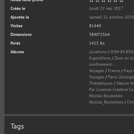
Créée le
lundi 22 mai 2017
Ajoutée le
samedi 31 octobre 202
Visites
81440
Dimensions
3840*2564
Poids
1415 Ko
Albums
Locations
/
OSM-89.895
Expositions
/
Zoos en l
confinement...
Voyages
/
France
/
Pays 
Voyages
/
Parcs Zoologi
Thématiques
/
Nature A
Par Licences Creative 
Nicolas Boulesteix
Nicolas_Boulesteix
/
Chr
Tags