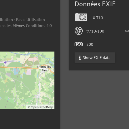
Données EXIF
X-T10
ibution - Pas d’Utilisation
ans les Mêmes Conditions 4.0
f/710/100
200
Show EXIF data
©
OpenStreetMap