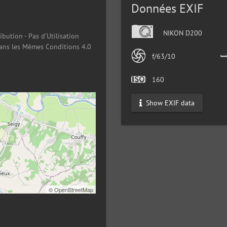
Données EXIF
NIKON D200
ibution - Pas d’Utilisation
ans les Mêmes Conditions 4.0
f/63/10
160
Show EXIF data
©
OpenStreetMap