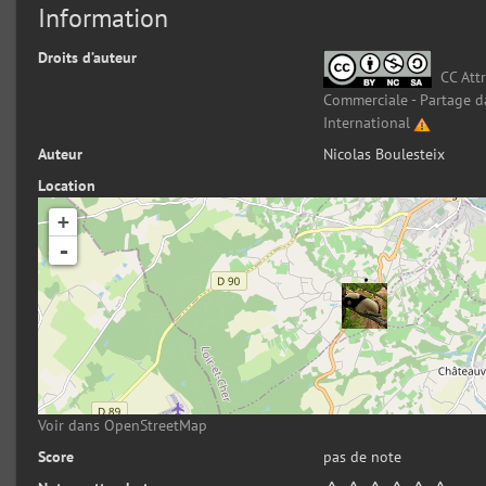
Information
Droits d’auteur
CC Attr
Commerciale - Partage d
International
Auteur
Nicolas Boulesteix
Location
+
-
Voir dans OpenStreetMap
Score
pas de note