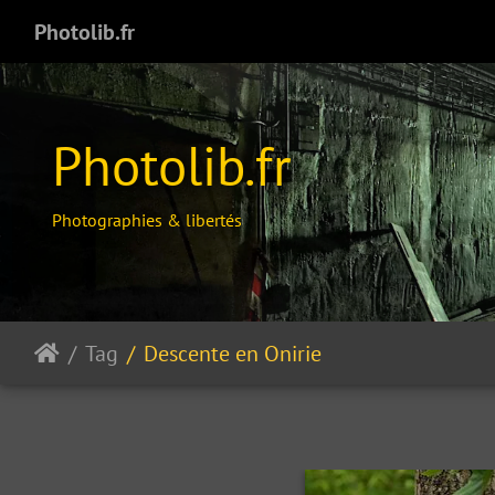
Photolib.fr
Photolib.fr
Photographies & libertés
Tag
Descente en Onirie