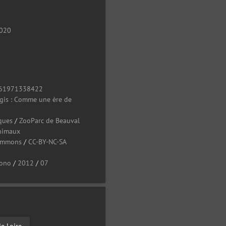
2020
61971338422
ogis : Comme une ère de
ques
/
ZooParc de Beauval
nimaux
Commons
/
CC-BY-NC-SA
ono
/
2012
/
07
de Loire