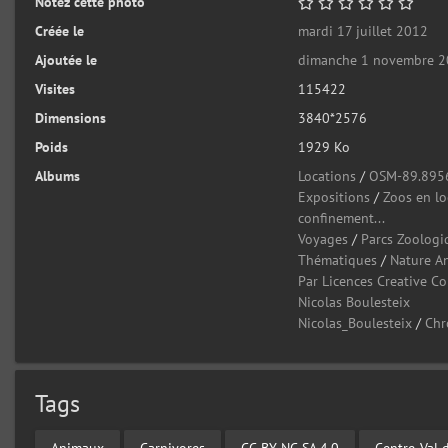
Notez cette photo
Créée le
mardi 17 juillet 2012
Ajoutée le
dimanche 1 novembre 
Visites
115422
Dimensions
3840*2576
Poids
1929 Ko
Albums
Locations
/
OSM-89.895
Expositions
/
Zoos en l
confinement...
Voyages
/
Parcs Zoologi
Thématiques
/
Nature A
Par Licences Creative 
Nicolas Boulesteix
Nicolas_Boulesteix
/
Chr
Tags
Animaux
Carnivores
CC-BY-NC-SA 4.0
Centre-Val 