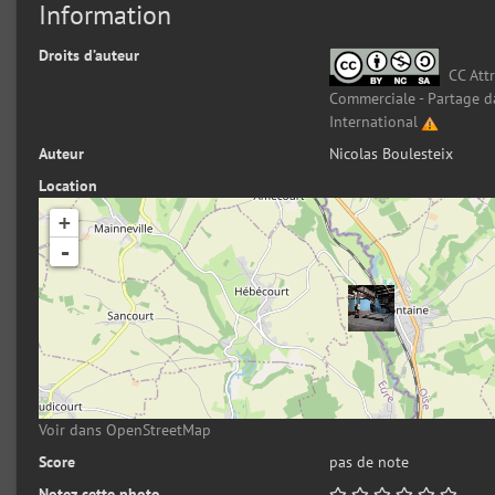
Information
Droits d’auteur
CC Attr
Commerciale - Partage d
International
Auteur
Nicolas Boulesteix
Location
+
-
Voir dans OpenStreetMap
Score
pas de note
Notez cette photo