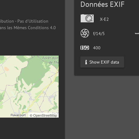
Données EXIF
X-E2
ibution - Pas d’Utilisation
ans les Mêmes Conditions 4.0
f/14/5
400
Show EXIF data
©
OpenStreetMap