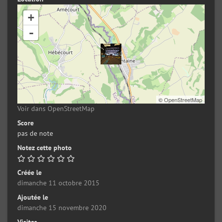
+
-
©
OpenStreetMap
Voir dans OpenStreetMap
Score
pas de note
Notez cette photo
Créée le
dimanche 11 octobre 2015
Ajoutée le
dimanche 15 novembre 2020
Visites