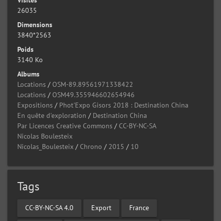
26035
Dimensions
3840*2563
Poids
3140 Ko
Albums
Locations
/
OSM-89.89561971338422
Locations
/
OSM49.355946602654946
Expositions
/
Phot'Expo Gisors 2018 : Destination China
En quête d'exploration
/
Destination China
Par Licences Creative Commons
/
CC-BY-NC-SA
Nicolas Boulesteix
Nicolas_Boulesteix
/
Chrono
/
2015
/
10
Tags
CC-BY-NC-SA 4.0
Export
France