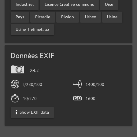
Industriel
Licence Creative commons
Oise
Pays
Picardie
Piwigo
Urbex
Usine
Usine Tréfimétaux
Données EXIF
X-E2
f/280/100
1400/100
10/270
1600
Show EXIF data